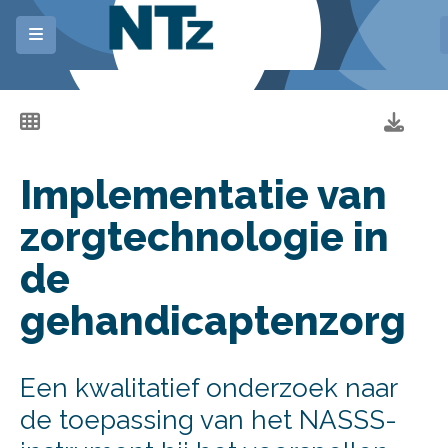
Alle
artikelen
Categorie
Implementatie van
Redactioneel
zorgtechnologie in
Artikelen
Document
de
Recensies
Reflectie
gehandicaptenzorg
Agenda
Praktijkonderzoek
Columns
Een kwalitatief onderzoek naar
Opinie
de toepassing van het NASSS-
Feitenoverzicht
Proefschrift