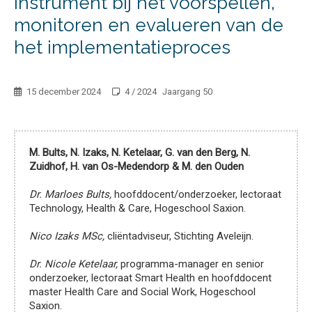
instrument bij het voorspellen,
Berichten
monitoren en evalueren van de
Thema
het implementatieproces
Inhoud
Proefschrift
&
15 december 2024
4 / 2024
Jaargang 50
Praktijk
Praktische
informatie
M. Bults, N. Izaks, N. Ketelaar, G. van den Berg, N.
Meer
Zuidhof, H. van Os-Medendorp & M. den Ouden
over
Dr. Marloes Bults,
hoofddocent/onderzoeker, lectoraat
NTz
Technology, Health & Care, Hogeschool Saxion.
Contact
Nico Izaks MSc,
cliëntadviseur, Stichting Aveleijn.
met
Uitgeverij
Dr. Nicole Ketelaar,
programma-manager en senior
Van
onderzoeker, lectoraat Smart Health en hoofddocent
master Health Care and Social Work, Hogeschool
Gorcum
Saxion.