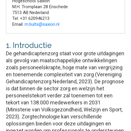
Hogeschool Saxion
Gorcum
M.H. Tromplaan 28 Enschede
Van
7513 AB Nederland
Gorcum
Tel: +31 620946213
Email:
m.bults@saxion.nl
tijdschriften
Voorwaarden
1. Introductie
Algemene
voorwaarden
De gehandicaptenzorg staat voor grote uitdagingen
Disclaimer
als gevolg van maatschappelijke ontwikkelingen
Privacy
zoals personeelskrapte, hoge mate van vergrijzing
policy
en toenemende complexiteit van zorg (Vereniging
Retourneren
Gehandicaptenzorg Nederland, 2023). De prognose
Cookieverklaring
is dat binnen de sector zorg en welzijn het
Catalogus
personeelstekort verder zal toenemen tot een
Over
Van
tekort van 138.000 medewerkers in 2031
Gorcum
(Ministerie van Volksgezondheid, Welzijn en Sport,
2023). Zorgtechnologie kan verschillende
oplossingen bieden voor deze uitdagingen en
ingezet worden om professionals te ondersteunen