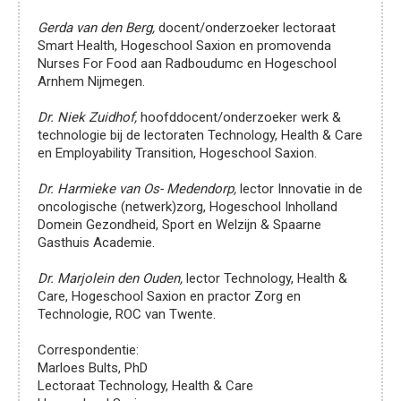
Contact
met
Gerda van den Berg,
docent/onderzoeker lectoraat
Smart Health, Hogeschool Saxion en promovenda
de
Nurses For Food aan Radboudumc en Hogeschool
redactie
Arnhem Nijmegen.
van
Dr. Niek Zuidhof,
hoofddocent/onderzoeker werk &
NTz
technologie bij de lectoraten Technology, Health & Care
Auteursrichtlijnen
en Employability Transition, Hogeschool Saxion.
Abonnementen
Dr. Harmieke van Os- Medendorp,
lector Innovatie in de
op
oncologische (netwerk)zorg, Hogeschool Inholland
NTz
Domein Gezondheid, Sport en Welzijn & Spaarne
Gasthuis Academie.
Adverteren
in
Dr. Marjolein den Ouden,
lector Technology, Health &
NTz
Care, Hogeschool Saxion en practor Zorg en
Technologie, ROC van Twente.
Veelgestelde
vragen
Correspondentie:
Marloes Bults, PhD
Van
Lectoraat Technology, Health & Care