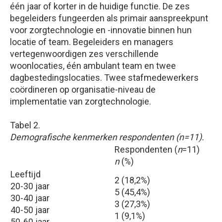
één jaar of korter in de huidige functie. De zes
begeleiders fungeerden als primair aanspreekpunt
voor zorgtechnologie en -innovatie binnen hun
locatie of team. Begeleiders en managers
vertegenwoordigen zes verschillende
woonlocaties, één ambulant team en twee
dagbestedingslocaties. Twee stafmedewerkers
coördineren op organisatie-niveau de
implementatie van zorgtechnologie.
Tabel 2.
Demografische kenmerken respondenten (n=11).
Respondenten (
n
=11)
n
(%)
Leeftijd
2 (18,2%)
20-30 jaar
5 (45,4%)
30-40 jaar
3 (27,3%)
40-50 jaar
1 (9,1%)
50-60 jaar